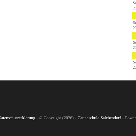
S
2
S
2
S
2
S
2
Datenschutzerklärung
- © Copyright (2026) -
Grundschule Salchendorf
-
Power