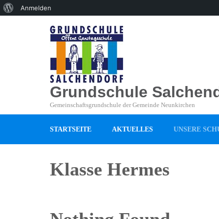
Über
Anmelden
WordPress
Grundschule Salchend
Gemeinschaftsgrundschule der Gemeinde Neunkirchen
STARTSEITE
AKTUELLES
UNSERE SCH
Klasse Hermes