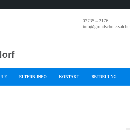
02735 – 2176
info@grundschule-salche
orf
ULE
ELTERN-INFO
KONTAKT
BETREUUNG
S