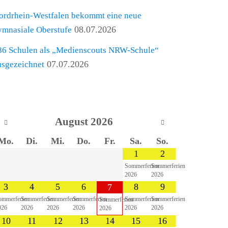
ordrhein-Westfalen bekommt eine neue
08.07.2026
ymnasiale Oberstufe
86 Schulen als „Medienscouts NRW-Schule“
07.07.2026
usgezeichnet
ALENDER
August
2026
Mo.
Di.
Mi.
Do.
Fr.
Sa.
So.
1
2
Sommerferien
Sommerferien
2026
2026
3
4
5
6
8
9
7
ommerferien
Sommerferien
Sommerferien
Sommerferien
Sommerferien
Sommerferien
Sommerferien
026
2026
2026
2026
2026
2026
2026
10
11
12
13
14
15
16